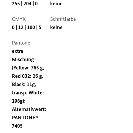
255
|
204
|
0
keine
CMYK
Schriftfarbe
0
|
12
|
100
|
5
keine
Pantone
extra
Mischung
(Yellow: 765 g,
Red 032: 26 g,
Black: 11g,
transp. White:
198g);
Alternativwert:
PANTONE®
7405