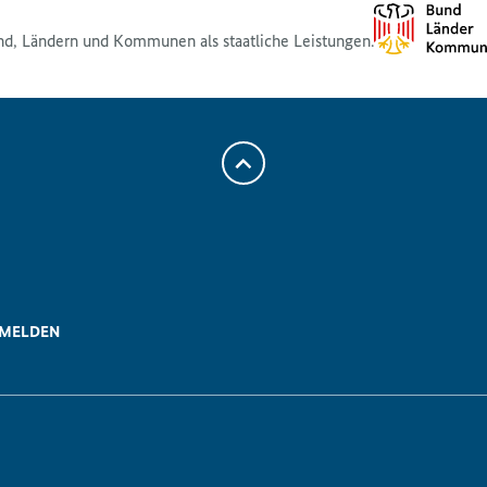
nd, Ländern und Kommunen als staatliche Leistungen.
Zum
Anfang
der
Seite
Scrollen
 MELDEN