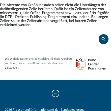
Die Akzente von Großbuchstaben sollen nicht die Unterlängen der
darüberliegenden Zeile berühren. Dafür ist ein Zeilenabstand von
mindestens 1,2 (in
Office
-Programmen) bzw. 120 % der Schriftgröße
(in
DTP--
Desktop-Publishing
-Programmen) einzuhalten. Bei langen
Zeilen sollte der Zeilenabstand vergrößert, bei kurzen Zeilen
verkleinert werden.
Die Digitale Dachmarke kennzeichnet digitale Angebote
von Bund, Ländern und Kommunen als staatliche
Leistungen.
Zum
Anfang
der
2026 Presse- und Informationsamt der Bundesregierung