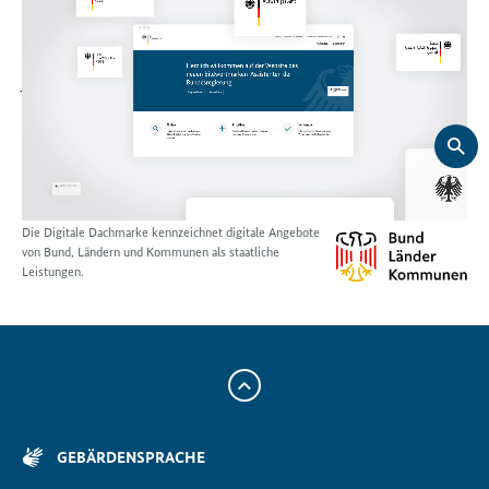
ACHTUNG: Zugang nur für Mitarbeiterinnen und Mitarbeiter
von Bundesbehörden. Externe Auftragnehmer von
Bundesbehörden wenden sich zum Erhalt der Daten an ihren
jeweiligen Auftraggeber.
Die Digitale Dachmarke kennzeichnet digitale Angebote
von Bund, Ländern und Kommunen als staatliche
Leistungen.
Zum
Anfang
der
GEBÄRDENSPRACHE
Seite