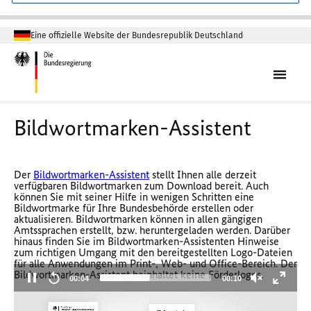
Eine offizielle Website der Bundesrepublik Deutschland
Bildwortmarken-Assistent
Der
Bildwortmarken-Assistent
stellt Ihnen alle derzeit
verfügbaren Bildwortmarken zum Download bereit. Auch
können Sie mit seiner Hilfe in wenigen Schritten eine
Bildwortmarke für Ihre Bundesbehörde erstellen oder
aktualisieren. Bildwortmarken können in allen gängigen
Amtssprachen erstellt, bzw. heruntergeladen werden. Darüber
hinaus finden Sie im Bildwortmarken-Assistenten Hinweise
zum richtigen Umgang mit den bereitgestellten Logo-Dateien
für alle Anwendungen im Print-, Web- und Office-Bereich. Der
Bildwortmarken-Assistent beinhaltet keine Förderlogos.
Aktueller
Gesamtlaufzeit
00:04
00:10
Zeitpunkt
Video-
Player
zum Bildwortmarken-Assistenten