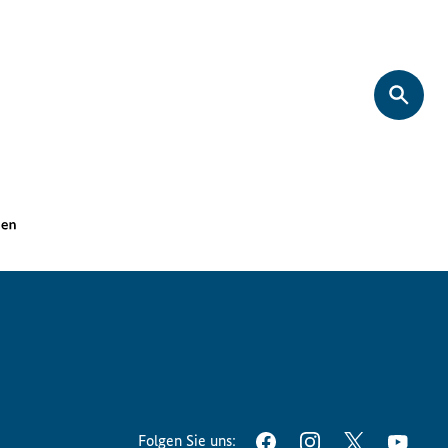
Folgen Sie uns:
FACEBOOK
INSTAGRAM
TWITTER
YOUT