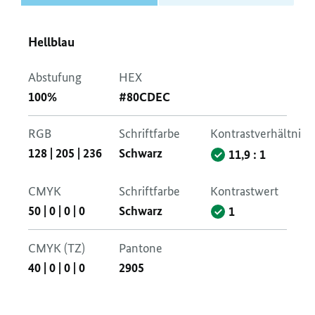
Hellblau
Abstufung
HEX
100%
#80CDEC
RGB
Schriftfarbe
Kontrastverhältnis
128
|
205
|
236
Schwarz
11,9 : 1
CMYK
Schriftfarbe
Kontrastwert
50
|
0
|
0
|
0
Schwarz
1
CMYK (TZ)
Pantone
40
|
0
|
0
|
0
2905