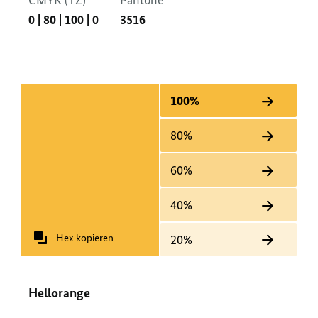
CMYK (TZ)
Pantone
0
|
80
|
100
|
0
3516
100%
80%
60%
40%
Hex kopieren
20%
Hellorange