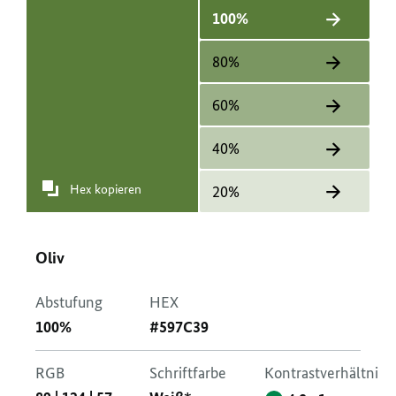
100%
80%
60%
40%
Hex kopieren
20%
Oliv
Abstufung
HEX
100%
#597C39
RGB
Schriftfarbe
Kontrastverhältnis