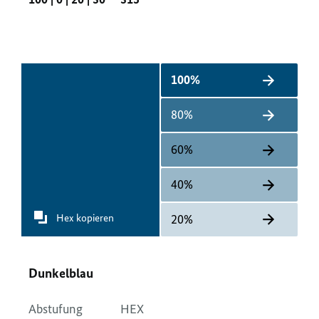
100%
80%
60%
40%
Hex kopieren
20%
Dunkelblau
Abstufung
HEX