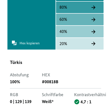
80%
60%
40%
Hex kopieren
20%
Türkis
Abstufung
HEX
100%
#00818B
RGB
Schriftfarbe
Kontrastverhältnis
0
|
129
|
139
Weiß*
4,7 : 1