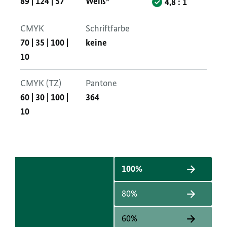
89
|
124
|
57
Weiß*
4,8 : 1
CMYK
Schriftfarbe
70
|
35
|
100
|
keine
10
CMYK (TZ)
Pantone
60
|
30
|
100
|
364
10
100%
80%
60%