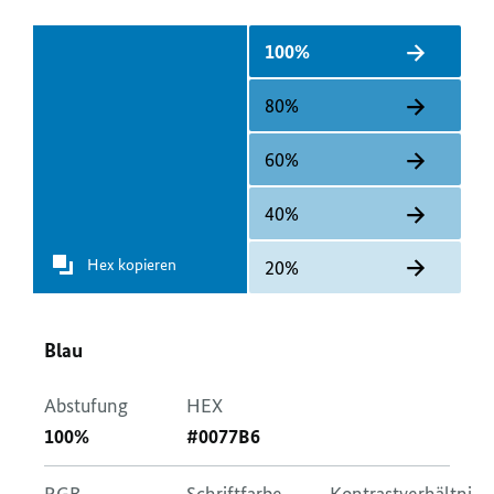
100%
80%
60%
40%
Hex kopieren
20%
Blau
Abstufung
HEX
100%
#0077B6