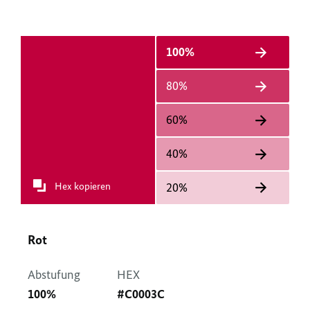
100%
80%
60%
40%
Hex kopieren
20%
Rot
Abstufung
HEX
100%
#C0003C