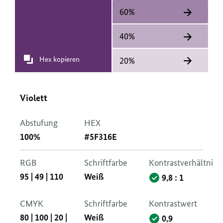
60%
40%
Hex kopieren
20%
Violett
Abstufung
HEX
100%
#5F316E
RGB
Schriftfarbe
Kontrastverhältnis
95
|
49
|
110
Weiß
9,8 : 1
CMYK
Schriftfarbe
Kontrastwert
80
|
100
|
20
|
Weiß
0,9