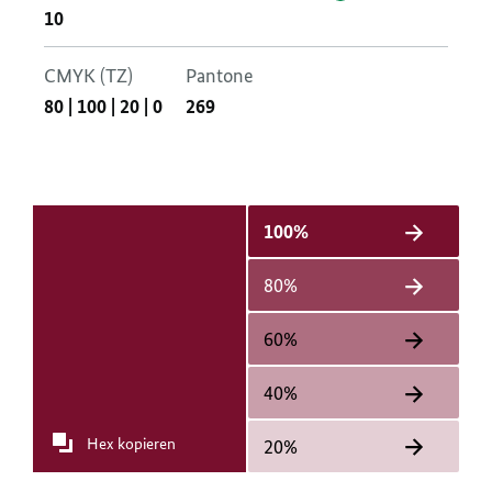
10
CMYK (TZ)
Pantone
80
|
100
|
20
|
0
269
100%
80%
60%
40%
Hex kopieren
20%