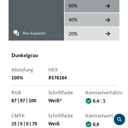
60%
40%
Hex kopieren
20%
Dunkelgrau
Abstufung
HEX
100%
#576164
RGB
Schriftfarbe
Kontrastverhältnis
87
|
97
|
100
Weiß*
6,4 : 1
CMYK
Schriftfarbe
Kontrastwert
25
|
0
|
0
|
70
Weiß
0,9