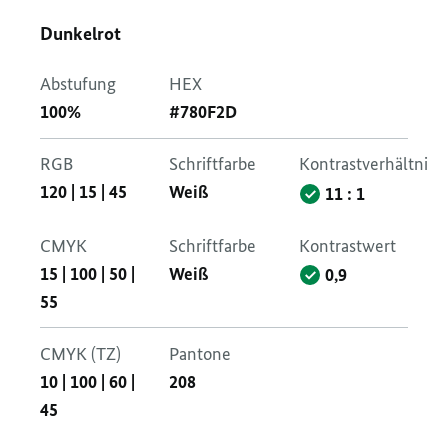
Dunkelrot
Abstufung
HEX
100%
#780F2D
RGB
Schriftfarbe
Kontrastverhältnis
120
|
15
|
45
Weiß
11 : 1
CMYK
Schriftfarbe
Kontrastwert
15
|
100
|
50
|
Weiß
0,9
55
CMYK (TZ)
Pantone
10
|
100
|
60
|
208
45