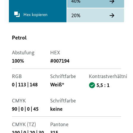
40%
Hex kopieren
20%
Petrol
Abstufung
HEX
100%
#007194
RGB
Schriftfarbe
Kontrastverhältnis
0
|
113
|
148
Weiß*
5,5 : 1
CMYK
Schriftfarbe
90
|
0
|
0
|
45
keine
CMYK (TZ)
Pantone
100
|
0
|
20
|
30
315