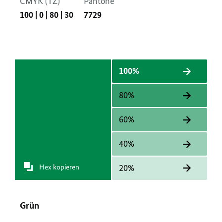
CMYK (TZ)
Pantone
100
|
0
|
80
|
30
7729
100%
80%
60%
40%
Hex kopieren
20%
Grün