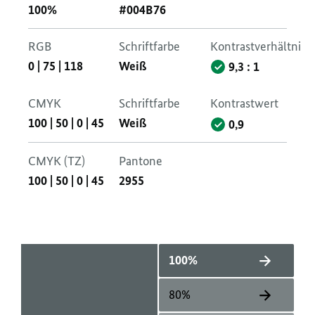
100%
#004B76
RGB
Schriftfarbe
Kontrastverhältnis
0
|
75
|
118
Weiß
9,3 : 1
CMYK
Schriftfarbe
Kontrastwert
100
|
50
|
0
|
45
Weiß
0,9
CMYK (TZ)
Pantone
100
|
50
|
0
|
45
2955
100%
80%