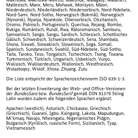
Maltesisch, Manx, Meru, Mohawk, Morisyen, Māori,
Niederdeutsch, Niederländisch. Niedersorbisch, Nord-Ndebele,
Nord-Sami, Nord-Sotho, Norwegisch (Bokmål), Norwegisch
(Nynorsk), Nyanja, Nyankole, Obersorbisch, Okzitanisch,
Oromo, Polnisch, Portugiesisch, Quechua, Rejang, Rombo,
Rukiga, Rumänisch, Rundi, Rwa, Rätoromanisch, Samburu,
Samoanisch, Sango, Sangu, Sardisch, Schlesisch, Schottisches
Gälisch, Schwedisch, Schweizerdeutsch, Sena, Shambala,
Shona, Siswati, Slowakisch, Slowenisch, Soga, Somali,
Spanisch, Sundanesisch, Swahili, Süd-Ndebele, Süd-Sotho,
Taita, Taroko, Teso, Tongaisch, Tschechisch, Tsong, Tswana,
Turkmenisch, Türkisch, Ungarisch, Usbekisch, Vunjo,
Walisisch, Walliserdeutsch, Wallonisch, Westfriesisch,
Wolastoqey, Wolof, Xhosa, Zhuang, Zulu
Die Liste entspricht der Sprachenzeichennorm ISO 639-1-3.
Bei der letzten Erweiterung der Web- und Office-Versionen
der
BundesSans
bzw.
BundesSerif
gemäß DIN 91379 String
Latin wurden zudem die folgenden Sprachen ergänzt:
Apachen (westlich), Asturisch, Chickasaw, Griechisch
(Griechisch), Guaraní, Igbo, Kaingang, Lakota, Mapudungun,
Mi’kmaq, Navajo, Nheengatu, Nigerianisches Pidgin,
Bulgarisch (Kyrillisch, russische Form), Sizilianisch, Tyap,
Vietnamesisch