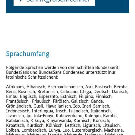
Sprachumfang
Folgende Sprachen werden von den Schriften BundesSerif,
BundesSans und BundesSans Condensed unterstützt (nur
lateinische Schriftzeichen):
Afrikaans, Albanisch, Aserbaidschanisch, Asu, Baskisch, Bemba,
Bena, Bosnisch, Bretonisch, Cebuano, Chiga, Deutsch, Dänisch,
Embu, Englisch, Esperanto, Estnisch, Filipino, Finnisch,
Französisch, Friaulisch, Färöisch, Galizisch, Ganda,
Grönländisch, Gusii, Hawaiianisch, Ido, Inari-Samisch,
Indonesisch, Interlingua, Irisch, Isländisch, Italienisch,
Javanisch, Jju, Jola-Fonyi, Kabuverdianu, Kalenjin, Kamba,
Katalanisch, Kikuyu, Kinyarwanda, Kornisch, Korsisch,
Kroatisch, Kurdisch, Kölnisch, Lettisch, Ligurisch, Litauisch,
Lojban, Lombardisch, Luhya, Luo, Luxemburgisch, Machame,
Makhuwa, Makhuwa-Meetto, Makonde, Malagasy, Malaiisch,