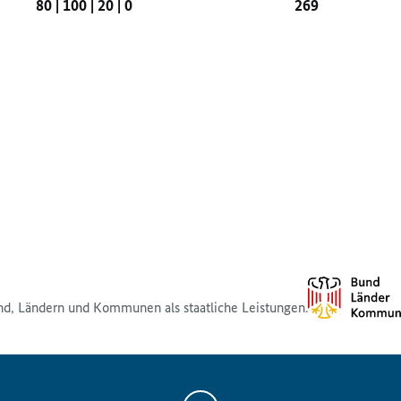
80
|
100
|
20
|
0
269
nd, Ländern und Kommunen als staatliche Leistungen.