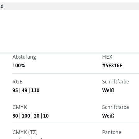
nd
Violett
Abstufung
HEX
100%
#5F316E
RGB
Schriftfarbe
95
|
49
|
110
Weiß
CMYK
Schriftfarbe
80
|
100
|
20
|
10
Weiß
CMYK (TZ)
Pantone