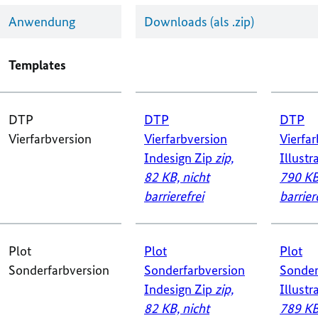
Anwendung
Downloads (als .zip)
Templates
DTP
DTP
DTP
Vierfarbversion
Vierfarbversion
Vierfa
Indesign Zip
zip,
Illustr
82 KB,
nicht
790 K
barrierefrei
barrier
Plot
Plot
Plot
Sonderfarbversion
Sonderfarbversion
Sonder
Indesign Zip
zip,
Illustr
82 KB,
nicht
789 K